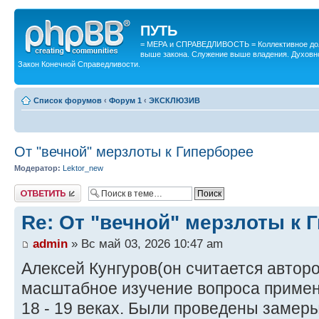
ПУТЬ
= МЕРА и СПРАВЕДЛИВОСТЬ = Коллективное дол
выше закона. Служение выше владения. Духовн
Закон Конечной Справедливости.
Список форумов
‹
Форум 1
‹
ЭКСКЛЮЗИВ
От "вечной" мерзлоты к Гиперборее
Модератор:
Lektor_new
Ответить
Re: От "вечной" мерзлоты к 
admin
» Вс май 03, 2026 10:47 am
Алексей Кунгуров(он считается автор
масштабное изучение вопроса примен
18 - 19 веках. Были проведены замер