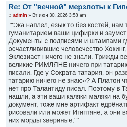
Re: От "вечной" мерзлоты к Ги
admin
» Вт июн 30, 2026 3:58 am
""Эка наплел, езык то без костей, на
гуманитарием ваши цифирки и заумст
Документы с подписями и штампами г
осчастливившие человечество Хокинг,
Эклезиаст ничего не знали. Трижды в
великие РИМЛЯНЕ ничего при татарию
писали. Где у Сократа татария, он раз
татарию ничего не знаю»? А Платон чт
нет про Талантиду писал. Поэтому в Т
нашли, а эти ваши каляки-маляки на б
документ, тоже мне артифакт едрёнат
рисовали или может Игиптяне, а они в
них морды звериные.""