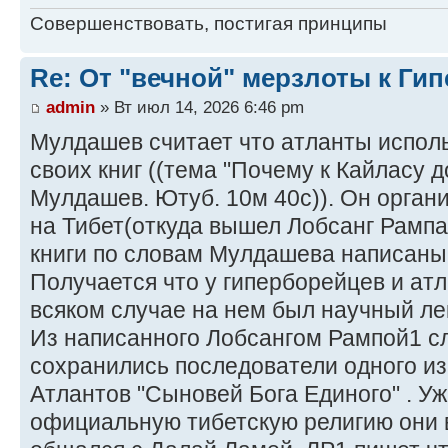
Совершенствовать, постигая принципы
Re: От "вечной" мерзлоты к Ги
admin
» Вт июл 14, 2026 6:46 pm
Мулдашев считает что атланты испол
своих книг ((тема "Почему к Кайласу 
Мулдашев. Ютуб. 10м 40с)). Он орган
на Тибет(откуда вышел Лобсанг Рампа
книги по словам Мулдашева написаны 
Получается что у гиперборейцев и ат
всяком случае на нем был научный ле
Из написанного Лобсангом Рампой1 сл
сохранились последователи одного и
Атлантов "Сыновей Бога Единого" . Уж
официальную тибетскую религию они 