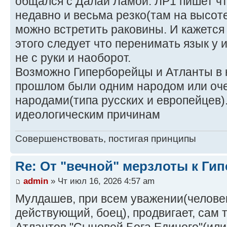
общался с Далай Ламой. ЛР1 пишет чт
недавно и весьма резко(там на высот
можно встретить раковины. И кажется 
этого следует что перенимать язык у 
не с руки и наоборот.
Возможно Гиперборейцы и Атланты в 
прошлом были одним народом или оч
народами(типа русских и европейцев)
идеологическим причинам
Совершенствовать, постигая принципы
Re: От "вечной" мерзлоты к Ги
admin
» Чт июл 16, 2026 4:57 am
Мулдашев, при всем уважении(челове
действующий, боец), продвигает, сам 