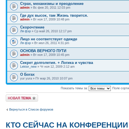
Страх, механизмы и преодоление
admin
» Вс фев 20, 2011 12:03 pm
Где дух высок, там Жизнь творится.
admin
» Вт ноя 17, 2009 10:48 pm
Скорочтение
Ля фэр
» Ср май 26, 2010 12:17 pm
Лицо не соответствует одежде
Ля фэр
» Вт июл 26, 2011 4:31 pm
ОСНОВА ВЕРНОГО ПУТИ
admin
» Вт ноя 17, 2009 10:45 pm
Секрет долголетия. + Логика и чувства
Lektor_new
» Чт ноя 12, 2009 2:12 am
О Богах
yur yura » Пт мар 26, 2010 10:07 pm
Показать темы за:
Поле сорт
Новая тема
Вернуться в Список форумов
КТО СЕЙЧАС НА КОНФЕРЕНЦИИ