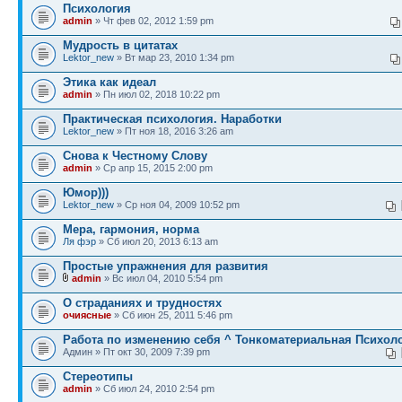
Психология
admin
» Чт фев 02, 2012 1:59 pm
Мудрость в цитатах
Lektor_new
» Вт мар 23, 2010 1:34 pm
Этика как идеал
admin
» Пн июл 02, 2018 10:22 pm
Практическая психология. Наработки
Lektor_new
» Пт ноя 18, 2016 3:26 am
Снова к Честному Слову
admin
» Ср апр 15, 2015 2:00 pm
Юмор)))
Lektor_new
» Ср ноя 04, 2009 10:52 pm
Мера, гармония, норма
Ля фэр
» Сб июл 20, 2013 6:13 am
Простые упражнения для развития
admin
» Вс июл 04, 2010 5:54 pm
О страданиях и трудностях
очиясные
» Сб июн 25, 2011 5:46 pm
Работа по изменению себя ^ Тонкоматериальная Психол
Админ » Пт окт 30, 2009 7:39 pm
Стереотипы
admin
» Сб июл 24, 2010 2:54 pm