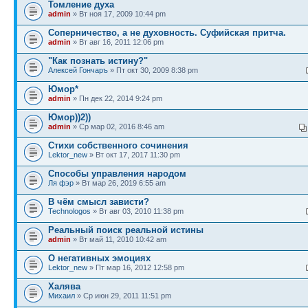
Томление духа
admin
» Вт ноя 17, 2009 10:44 pm
Соперничество, а не духовность. Суфийская притча.
admin
» Вт авг 16, 2011 12:06 pm
"Как познать истину?"
Алексей Гончаръ
» Пт окт 30, 2009 8:38 pm
Юмор*
admin
» Пн дек 22, 2014 9:24 pm
Юмор))2))
admin
» Ср мар 02, 2016 8:46 am
Стихи собственного сочинения
Lektor_new
» Вт окт 17, 2017 11:30 pm
Способы управления народом
Ля фэр
» Вт мар 26, 2019 6:55 am
В чём смысл зависти?
Technologos
» Вт авг 03, 2010 11:38 pm
Реальный поиск реальной истины
admin
» Вт май 11, 2010 10:42 am
О негативных эмоциях
Lektor_new
» Пт мар 16, 2012 12:58 pm
Халява
Михаил
» Ср июн 29, 2011 11:51 pm