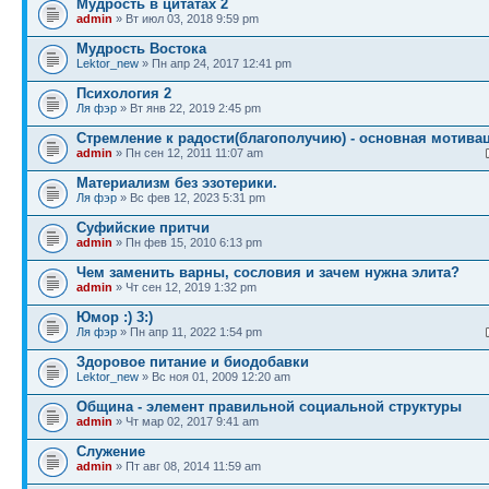
Мудрость в цитатах 2
admin
» Вт июл 03, 2018 9:59 pm
Мудрость Востока
Lektor_new
» Пн апр 24, 2017 12:41 pm
Психология 2
Ля фэр
» Вт янв 22, 2019 2:45 pm
Стремление к радости(благополучию) - основная мотива
admin
» Пн сен 12, 2011 11:07 am
Материализм без эзотерики.
Ля фэр
» Вс фев 12, 2023 5:31 pm
Суфийские притчи
admin
» Пн фев 15, 2010 6:13 pm
Чем заменить варны, сословия и зачем нужна элита?
admin
» Чт сен 12, 2019 1:32 pm
Юмор :) 3:)
Ля фэр
» Пн апр 11, 2022 1:54 pm
Здоровое питание и биодобавки
Lektor_new
» Вс ноя 01, 2009 12:20 am
Община - элемент правильной социальной структуры
admin
» Чт мар 02, 2017 9:41 am
Служение
admin
» Пт авг 08, 2014 11:59 am