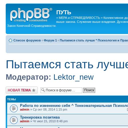
ПУТЬ
= МЕРА и СПРАВЕДЛИВОСТЬ = Коллективное дол
выше закона. Служение выше владения. Духовн
Закон Конечной Справедливости.
Список форумов
‹
Форум 1
‹
Пытаемся стать лучше * Психология и Пра
Пытаемся стать лучше
Модератор:
Lektor_new
Новая тема
ТЕМЫ
Работа по изменению себя ^ Тонкоматериальная Психоло
admin
» Ср окт 08, 2014 1:15 pm
Тренировка позитива
admin
» Чт июл 15, 2010 8:48 pm