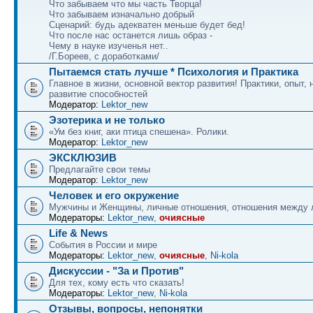
Что забываем что мы часть Творца!
Что забываем изначально добрый
Сценарий: будь адекватен меньше будет бед!
Что после нас останется лишь образ -
Чему в науке изученья нет..
/Г.Бореев, с доработками/
Пытаемся стать лучше * Психология и Практика
Главное в жизни, основной вектор развития! Практики, опыт, 
развитие способностей
Модератор:
Lektor_new
Эзотерика и не только
«Ум без книг, аки птица спешена». Ролики.
Модератор:
Lektor_new
ЭКСКЛЮЗИВ
Предлагайте свои темы
Модератор:
Lektor_new
Человек и его окружение
Мужчины и Женщины, личные отношения, отношения между
Модераторы:
Lektor_new
,
очиясные
Life & News
События в России и мире
Модераторы:
Lektor_new
,
очиясные
,
Ni-kola
Дискуссии - "За и Против"
Для тех, кому есть что сказать!
Модераторы:
Lektor_new
,
Ni-kola
Отзывы, вопросы, непонятки