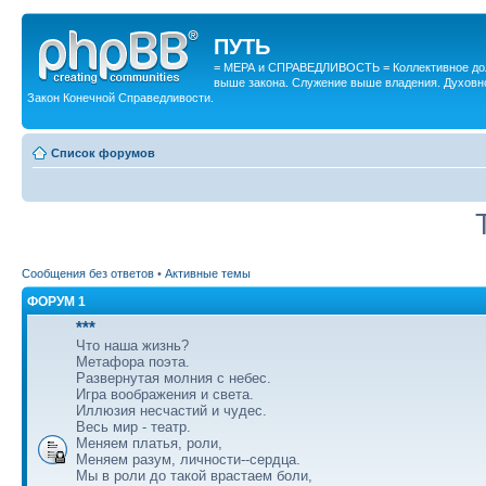
ПУТЬ
= МЕРА и СПРАВЕДЛИВОСТЬ = Коллективное дол
выше закона. Служение выше владения. Духовн
Закон Конечной Справедливости.
Список форумов
Сообщения без ответов
•
Активные темы
ФОРУМ 1
***
Что наша жизнь?
Метафора поэта.
Развернутая молния с небес.
Игра воображения и света.
Иллюзия несчастий и чудес.
Весь мир - театр.
Меняем платья, роли,
Меняем разум, личности--сердца.
Мы в роли до такой врастаем боли,